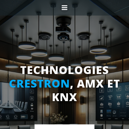
Aller
au
contenu
TECHNOLOGIES
CRESTRON
, AMX ET
KNX